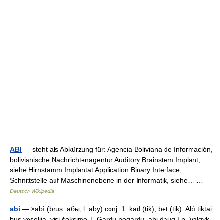
ABI
— steht als Abkürzung für: Agencia Boliviana de Información,
bolivianische Nachrichtenagentur Auditory Brainstem Implant,
siehe Hirnstamm Implantat Application Binary Interface,
Schnittstelle auf Maschinenebene in der Informatik, siehe… …
Deutsch Wikipedia
abi
— ×abì (brus. aбы, l. aby) conj. 1. kad (tik), bet (tik): Abì tiktai
bus veselija, visi šoksime J. Gardu negardu, abi daug Lp. Valgyk,