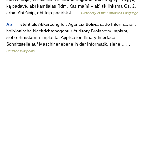
ką padavė, abì kamšalas Rdm. Kas ma[n] – abì tik linksma Gs. 2.
arba: Abì šiaip, abì taip padirbk J …
Dictionary of the Lithuanian Language
Abi
— steht als Abkürzung für: Agencia Boliviana de Información,
bolivianische Nachrichtenagentur Auditory Brainstem Implant,
siehe Hirnstamm Implantat Application Binary Interface,
Schnittstelle auf Maschinenebene in der Informatik, siehe… …
Deutsch Wikipedia