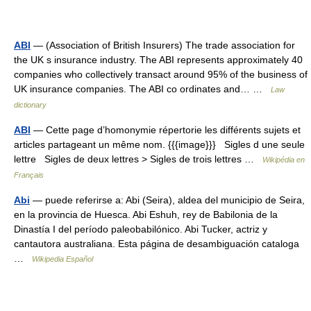
ABI
— (Association of British Insurers) The trade association for
the UK s insurance industry. The ABI represents approximately 40
companies who collectively transact around 95% of the business of
UK insurance companies. The ABI co ordinates and… …
Law
dictionary
ABI
— Cette page d’homonymie répertorie les différents sujets et
articles partageant un même nom. {{{image}}} Sigles d une seule
lettre Sigles de deux lettres > Sigles de trois lettres …
Wikipédia en
Français
Abi
— puede referirse a: Abi (Seira), aldea del municipio de Seira,
en la provincia de Huesca. Abi Eshuh, rey de Babilonia de la
Dinastía I del período paleobabilónico. Abi Tucker, actriz y
cantautora australiana. Esta página de desambiguación cataloga
…
Wikipedia Español