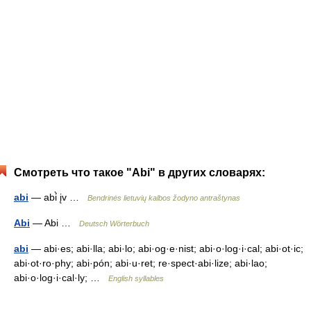
Смотреть что такое "Abi" в других словарях:
abi
— abi̇̀ įv …
Bendrinės lietuvių kalbos žodyno antraštynas
Abi
— Abi …
Deutsch Wörterbuch
abi
— abi·es; abi·lla; abi·lo; abi·og·e·nist; abi·o·log·i·cal; abi·ot·ic;
abi·ot·ro·phy; abi·pón; abi·u·ret; re·spect·abi·lize; abi·lao;
abi·o·log·i·cal·ly; …
English syllables